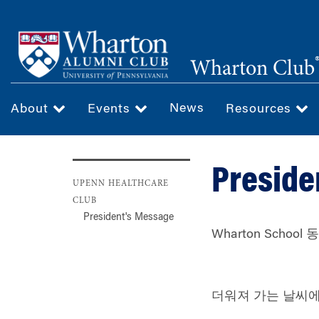
Skip
to
main
Wharton Club
content
News
About
Events
Resources
Preside
UPENN HEALTHCARE
CLUB
President's Message
Wharton School
동
더워져 가는 날씨에