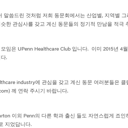
서 말씀드린 것처럼 저희 동문회에서는 산업별,
지역별 그
슷한 관심사를 갖고 계신 동문들의 정기적 만남을 적극
 UPenn Healthcare Club
입니다
.
이미
2015
년
4
월
니다
.
care industry
에 관심을 갖고 계신 동문 여러분들은 클
com
)
께 연락 주시기 바랍니다
.
rton
이외
Penn
의 다른 학과 출신 들도 자연스럽게 죠인
로 지었답니다
.