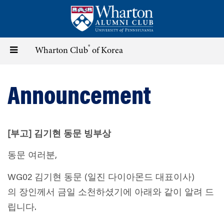
Skip
to
main
content
®
Toggle
Wharton Club
of Korea
navigation
Announcement
[
부고
]
김기현
동문
빙부상
동문 여러분,
WG02 김기현 동문 (일진 다이아몬드 대표이사)
의 장인께서 금일 소천하셨기에 아래와 같이 알려 드
립니다.