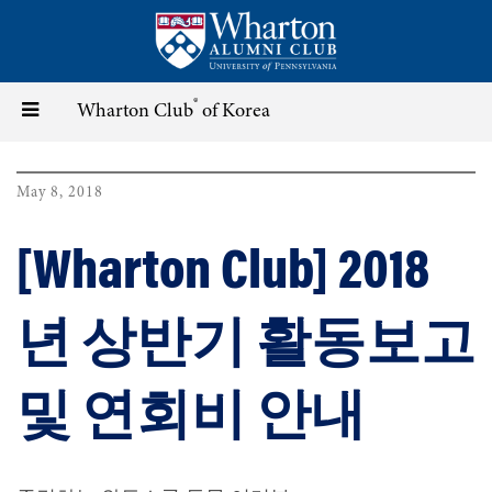
Skip
to
main
content
®
Toggle
Wharton Club
of Korea
navigation
May 8, 2018
[Wharton Club] 2018
년 상반기 활동보고
및 연회비 안내